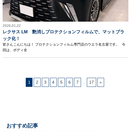
2026.01.22
レクサス LM 艶消しプロテクションフィルムで、マットブラ
ック化！
皆さんこんにちは！ プロテクションフィルム専門店のウエラ名古屋です。 今
回は、ボディ全
1
2
3
4
5
6
7
...
17
»
おすすめ記事