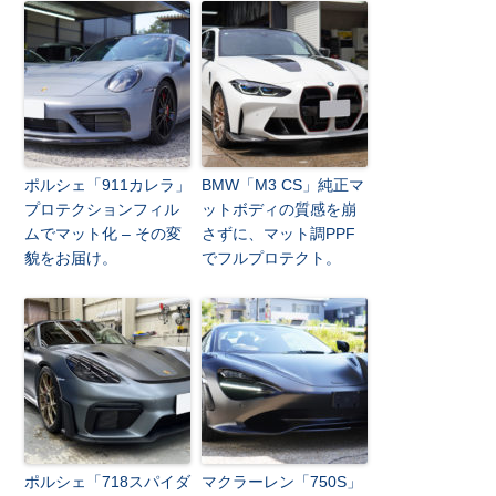
ポルシェ「911カレラ」
BMW「M3 CS」純正マ
プロテクションフィル
ットボディの質感を崩
ムでマット化 – その変
さずに、マット調PPF
貌をお届け。
でフルプロテクト。
ポルシェ「718スパイダ
マクラーレン「750S」