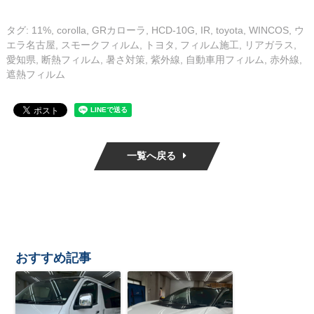
タグ:
11%
,
corolla
,
GRカローラ
,
HCD-10G
,
IR
,
toyota
,
WINCOS
,
ウ
エラ名古屋
,
スモークフィルム
,
トヨタ
,
フィルム施工
,
リアガラス
,
愛知県
,
断熱フィルム
,
暑さ対策
,
紫外線
,
自動車用フィルム
,
赤外線
,
遮熱フィルム
一覧へ戻る
おすすめ記事