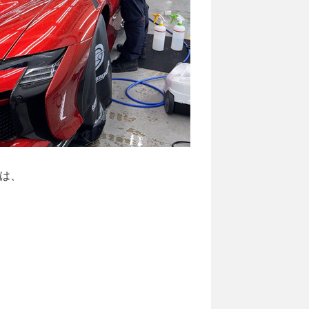
」は、
。