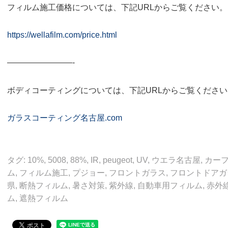
フィルム施工価格については、下記URLからご覧ください。
https://wellafilm.com/price.html
————————-
ボディコーティングについては、下記URLからご覧ください
ガラスコーティング名古屋.com
タグ:
10%
,
5008
,
88%
,
IR
,
peugeot
,
UV
,
ウエラ名古屋
,
カー
ム
,
フィルム施工
,
プジョー
,
フロントガラス
,
フロントドアガ
県
,
断熱フィルム
,
暑さ対策
,
紫外線
,
自動車用フィルム
,
赤外
ム
,
遮熱フィルム