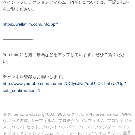
ペイントプロテクションフィルム（PPF）については、下記URLか
らご覧ください。
https://wellafilm.com/info/ppf/
———————-
YouTubeにも施工動画などをアップしています。ぜひご覧くださ
い。
チャンネル登録もお願いします。
http://www.youtube.com/channel/UCfysJNoYquU_OlTbhf7U7Ug?
sub_confirmation=1
タグ:
benz
,
G-class
,
g400d
,
G63
,
Gクラス
,
PPF
,
premium-car
,
WPF
,
ウエラ名古屋
,
カーフィルム
,
プロテクションフィルム
,
フロントガラ
ス
,
フロントセット
,
フロントバンパー
,
フロントフェンダー
,
ペイン
トプロテクションフィルム
,
ヘッドライト
,
ベンツ
,
ボンネット
,
保護
,