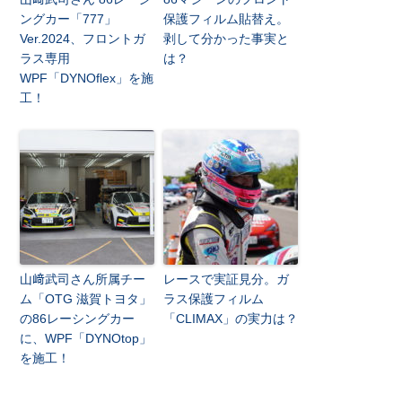
ングカー「777」
保護フィルム貼替え。
Ver.2024、フロントガ
剥して分かった事実と
ラス専用
は？
WPF「DYNOflex」を施
工！
山﨑武司さん所属チー
レースで実証見分。ガ
ム「OTG 滋賀トヨタ」
ラス保護フィルム
の86レーシングカー
「CLIMAX」の実力は？
に、WPF「DYNOtop」
を施工！