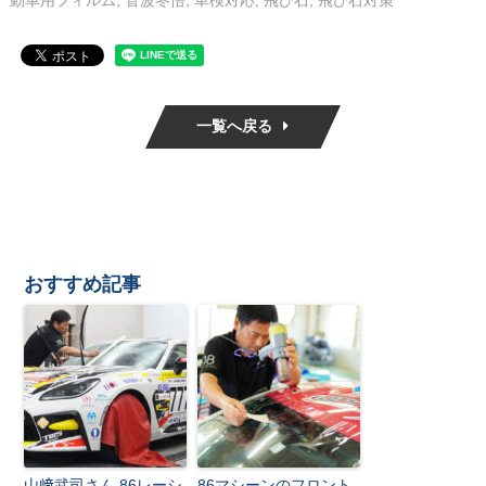
動車用フィルム
,
菅波冬悟
,
車検対応
,
飛び石
,
飛び石対策
一覧へ戻る
おすすめ記事
山﨑武司さん 86レーシ
86マシーンのフロント