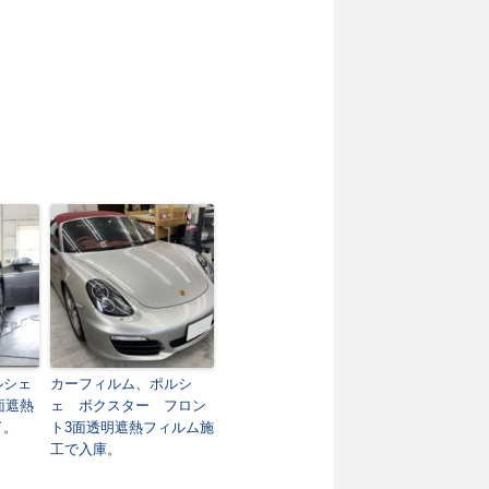
ルシェ
カーフィルム、ポルシ
面遮熱
ェ ボクスター フロン
了。
ト3面透明遮熱フィルム施
工で入庫。