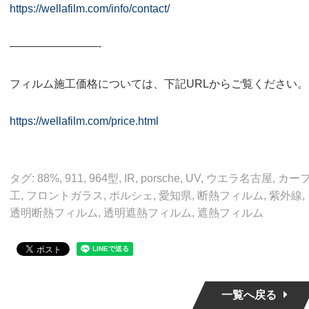
https://wellafilm.com/info/contact/
————————-
フィルム施工価格については、下記URLからご覧ください。
https://wellafilm.com/price.html
タグ:
88%
,
911
,
964型
,
IR
,
porsche
,
UV
,
ウエラ名古屋
,
カー
工
,
フロントガラス
,
ポルシェ
,
愛知県
,
断熱フィルム
,
紫外線
,
透明断熱フィルム
,
透明遮熱フィルム
,
遮熱フィルム
一覧へ戻る