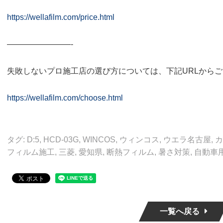
https://wellafilm.com/price.html
————————-
失敗しないプロ施工店の選び方については、下記URLから
https://wellafilm.com/choose.html
タグ:
D:5
,
HCD-03G
,
WINCOS
,
ウィンコス
,
ウエラ名古屋
,
カ
フィルム施工
,
三菱
,
愛知県
,
断熱フィルム
,
暑さ対策
,
自動車
一覧へ戻る