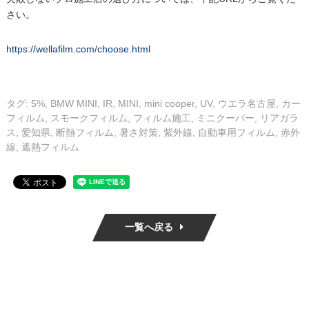
さい。
https://wellafilm.com/choose.html
タグ:
5%
,
BMW MINI
,
IR
,
MINI
,
mini cooper
,
UV
,
ウエラ名古屋
,
カー
フィルム
,
スモークフィルム
,
フィルム施工
,
ミニクーパー
,
リアガラ
ス
,
愛知県
,
断熱フィルム
,
暑さ対策
,
紫外線
,
自動車用フィルム
,
赤外
線
,
遮熱フィルム
一覧へ戻る