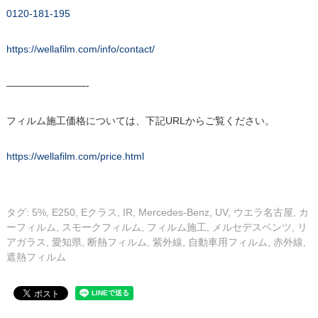
0120-181-195
https://wellafilm.com/info/contact/
————————-
フィルム施工価格については、下記URLからご覧ください。
https://wellafilm.com/price.html
タグ:
5%
,
E250
,
Eクラス
,
IR
,
Mercedes-Benz
,
UV
,
ウエラ名古屋
,
カ
ーフィルム
,
スモークフィルム
,
フィルム施工
,
メルセデスベンツ
,
リ
アガラス
,
愛知県
,
断熱フィルム
,
紫外線
,
自動車用フィルム
,
赤外線
,
遮熱フィルム