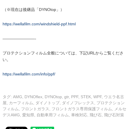
（※現在は後継品「DYNOtop」）
https://wellafilm.com/windshield-ppf.html
————————-
プロテクションフィルム全般については、下記URLからご覧くださ
い。
https://wellafilm.com/info/ppf/
タグ:
AMG
,
DYNOflex
,
DYNOtop
,
gtr
,
PPF
,
STEK
,
WPF
,
ウエラ名古
屋
,
カーフィルム
,
ダイノトップ
,
ダイノフレックス
,
プロテクション
フィルム
,
フロントガラス
,
フロントガラス専用保護フィルム
,
メルセ
デスAMG
,
愛知県
,
自動車用フィルム
,
車検対応
,
飛び石
,
飛び石対策