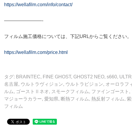
https://wellafilm.com/info/contact/
————————-
フィルム施工価格については、下記URLからご覧ください。
https://wellafilm.com/price.html
タグ:
BRAINTEC
,
FINE GHOST
,
GHOST2 NEO
,
s660
,
ULTR
名古屋
,
ウルトラヴィジョン
,
ウルトラビジョン
,
オーロラフ
ルム
,
ゴーストⅡネオ
,
スモークフィルム
,
ファインゴースト
,
マジョーラカラー
,
愛知県
,
断熱フィルム
,
熱反射フィルム
,
紫
フィルム