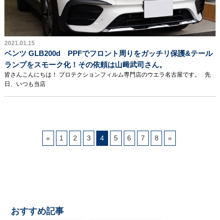
2021.01.15
ベンツ GLB200d PPFでフロント周りをガッチリ保護&テール
ランプをスモーク化！その依頼は山﨑武司さん。
皆さんこんにちは！ プロテクションフィルム専門店のウエラ名古屋です。 先
日、いつも当店
«
1
2
3
4
5
6
7
8
»
おすすめ記事